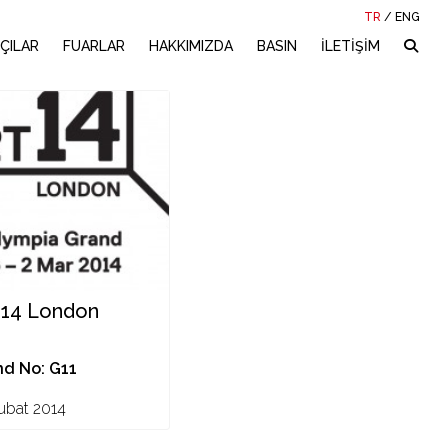
TR
/
ENG
ÇILAR
FUARLAR
HAKKIMIZDA
BASIN
İLETİŞİM
 14 London
nd No: G11
ubat 2014