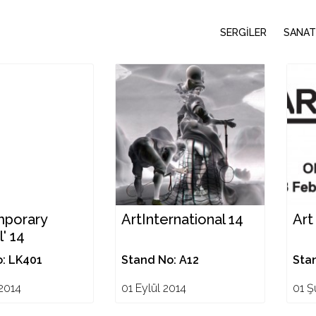
SERGİLER
SANAT
porary
ArtInternational 14
Art
' 14
: LK401
Stand No: A12
Sta
2014
01 Eylül 2014
01 Ş