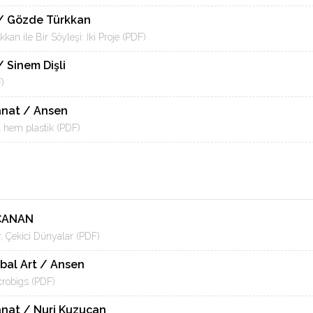
 / Gözde Türkkan
an ile Bir Söyleşi: İki Proje (PDF)
/ Sinem Dişli
)
Sanat / Ansen
l hem plastik (PDF)
CANAN
r, Çekici Dünyalar (PDF)
bal Art / Ansen
robigs (PDF)
Sanat / Nuri Kuzucan