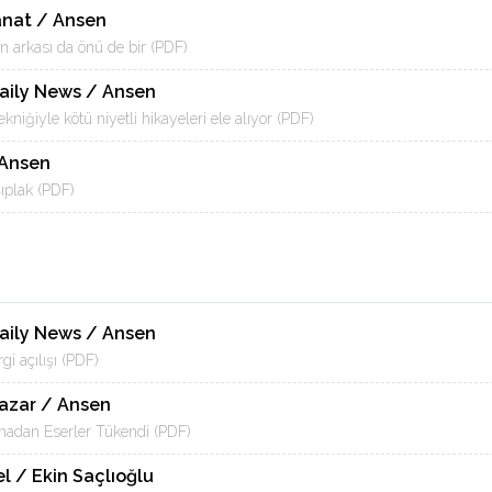
Sanat / Ansen
n arkası da önü de bir (PDF)
Daily News / Ansen
kniğiyle kötü niyetli hikayeleri ele alıyor (PDF)
 Ansen
ıplak (PDF)
Daily News / Ansen
gi açılışı (PDF)
Pazar / Ansen
madan Eserler Tükendi (PDF)
l / Ekin Saçlıoğlu