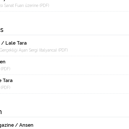
sı Sanat Fuarı üzerine (PDF)
s
 / Lale Tara
Gerçekliği Aşan Sergi (italyanca) (PDF)
sen
 (PDF)
e Tara
 (PDF)
n
gazine / Ansen