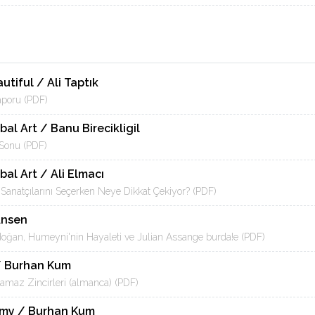
tiful / Ali Taptık
aporu (PDF)
al Art / Banu Birecikligil
 Sonu (PDF)
al Art / Ali Elmacı
r Sanatçılarını Seçerken Neye Dikkat Çekiyor? (PDF)
Ansen
oğan, Humeyni'nin Hayaleti ve Julian Assange burda!e (PDF)
/ Burhan Kum
amaz Zincirleri (almanca) (PDF)
omy / Burhan Kum