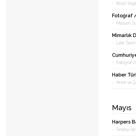
- İtiraz! (ing
Fotoğraf 
- Masum Sur
Mimarlık 
- Lale Tara'
Cumhuriye
- Fotoğraf m
Haber Tür
- Anne ve Ço
Mayıs
Harpers B
- Sıradışı bi