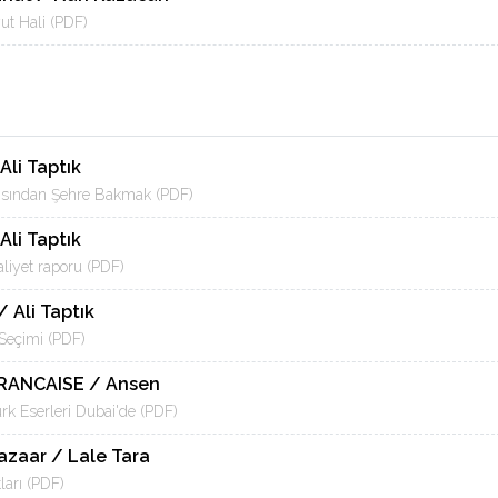
ut Hali (PDF)
Ali Taptık
yısından Şehre Bakmak (PDF)
Ali Taptık
aliyet raporu (PDF)
 Ali Taptık
Seçimi (PDF)
RANCAISE / Ansen
k Eserleri Dubai'de (PDF)
azaar / Lale Tara
arı (PDF)