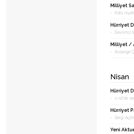
Milliyet 
- Kötü niyeti
Hürriyet 
- Devrimci te
Milliyet /
- Assange Ç
Nisan
Hürriyet 
- x-ist'de ser
Hürriyet 
- Sergi Açıl
Yeni Aktue