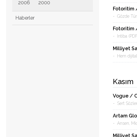
2006
2000
Fotoritim
- Gözde Türkk
Haberler
Fotoritim 
2022
2021
2020
- Intiba (PDF
2019
2018
2017
Milliyet 
2016
2015
2014
- Hem dijita
2013
2012
2011
2010
2009
2008
Kasım
2007
Vogue / 
- Sert Sözle
Artam Glo
- Ansen, Mic
Milliyet 