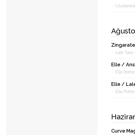
- Uluslarara
Ağusto
Zingarate
- Lale Tara, 
Elle / An
- Elle Portre
Elle / Lal
- Elle Portre
Hazira
Curve Ma