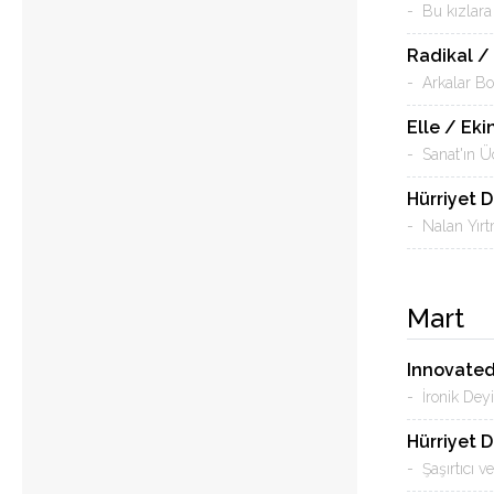
- Bu kızlara 
Radikal /
- Arkalar Bo
Elle / Eki
- Sanat'ın Ü
Hürriyet 
- Nalan Yırt
Mart
Innovate
- İronik Dey
Hürriyet D
- Şaşırtıcı v