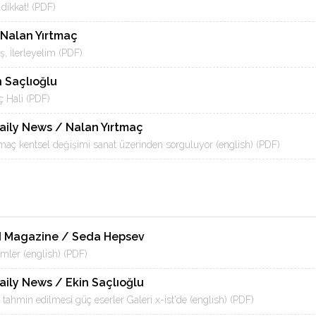
dikkat! (PDF)
 Nalan Yırtmaç
ş, İlerleyelim (PDF)
n Saçlıoğlu
ç Hali (PDF)
Daily News / Nalan Yırtmaç
maç kentsel değişimi sanat üzerinden sorguluyor (english) (PDF)
d Magazine / Seda Hepsev
imler (english) (PDF)
aily News / Ekin Saçlıoğlu
e tahmin edilmesi güç eserler Galeri x-ist'de (english) (PDF)