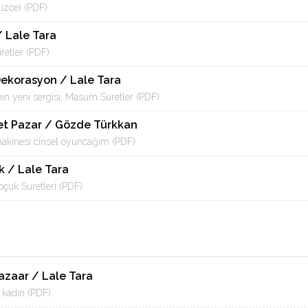
ilizce) (PDF)
/ Lale Tara
etler (PDF)
Dekorasyon / Lale Tara
nın yeni sergisi, Masum Suretler (PDF)
t Pazar / Gözde Türkkan
akinesi cinsel oyuncağım (PDF)
k / Lale Tara
çuk Suretleri (PDF)
azaar / Lale Tara
r kadın (PDF)