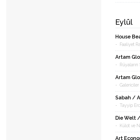
Eylül
House Beau
- Faaliyet R
Artam Glob
- Rüyaların
Artam Glob
- Galericile
Sabah / 
- Tayyip Erd
Die Welt 
- Külot ve N
Art Econ