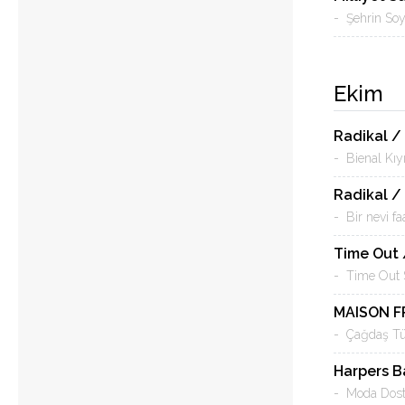
- Şehrin Soy
Ekim
Radikal / 
- Bienal Kı
Radikal / 
- Bir nevi fa
Time Out /
- Time Out 
MAISON F
- Çağdaş Tür
Harpers B
- Moda Dostl