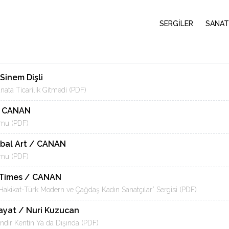
SERGİLER
SANAT
Sinem Dişli
ata Ticarilik Gitmedi (PDF)
/ CANAN
mu (PDF)
bal Art / CANAN
mu (PDF)
 Times / CANAN
Hakikat-Türk Modern ve Çağdaş Kadın Sanatçılar” Sergisi (PDF)
ayat / Nuri Kuzucan
indir Kentin Ya da Dışında (PDF)