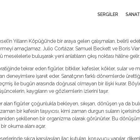
SERGİLER
SANAT
sel’in Yılların Köpüğü’nde bir araya gelen çalışmaları, belirli e
irmeyi amaçlamaz. Julio Cortázar, Samuel Beckett ve Boris Vian gi
meselelerle buluşarak yeni anlatıların çıkış noktası hâline gelir.
ratiğinde tekrar eden figürler, bitkiler, kafesler, kökler, sular ve 
n deneyimlere işaret eder. Sanatçının farklı dönemlerde ürettiğ
eçmiş ile bugün arasında doğrusal olmayan bir ilişki kurar. Böy
şüncelerin, kaygıların ve gözlemlerin izlerini taşır.
r alan figürler çoğunlukla bekleyen, sıkışan, dönüşen ya da bul
i zaman bir kafesin taşıyıcısı, kimi zaman durgun suların içerisi
eniden şekillenen bir organizma olarak görünürler. Bu dönüşüm
bir okuma alanı açar.
serlerinde sıkça karşılaşılan ilaç kutuları, koruyucu yapılar, diken