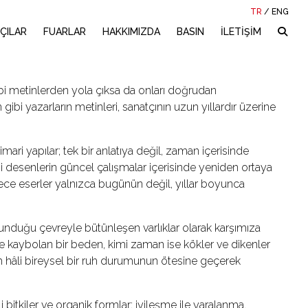
TR
/
ENG
ÇILAR
FUARLAR
HAKKIMIZDA
BASIN
İLETİŞİM
debi metinlerden yola çıksa da onları doğrudan
bi yazarların metinleri, sanatçının uzun yıllardır üzerine
mimari yapılar; tek bir anlatıya değil, zaman içerisinde
i desenlerin güncel çalışmalar içerisinde yeniden ortaya
lece eserler yalnızca bugünün değil, yıllar boyunca
unduğu çevreyle bütünleşen varlıklar olarak karşımıza
nde kaybolan bir beden, kimi zaman ise kökler ve dikenler
 hâli bireysel bir ruh durumunun ötesine geçerek
li bitkiler ve organik formlar; iyileşme ile yaralanma,