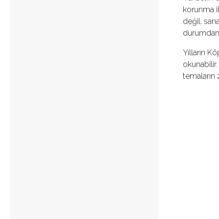
korunma il
değil, san
durumdan ço
Yılların K
okunabilir
temaların 