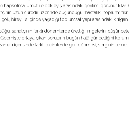
e hapsolma, umut ile bekleyiş arasındaki gerilimi görünür kılar
atçının uzun süredir üzerinde düşündüğü “hastalıklı toplum” fikri
k, birey ile içinde yaşadığı toplumsal yapı arasındaki kırılgan il
öpüğü, sanatçının farklı dönemlerde ürettiği imgelerin, düşünceler
. Geçmişte ortaya çıkan soruların bugün hâlâ güncelliğini koruma
zaman içerisinde farklı biçimlerde geri dönmesi, serginin temel i