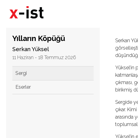
Yılların Köpüğü
Serkan Yük
görselleşt
Serkan Yüksel
düşündüğü 
11 Haziran - 18 Temmuz 2026
Yüksel’in p
Sergi
katmanlaşa
çıkması, g
Eserler
birikmiş dü
Sergide ye
çıkar. Kim
arasında y
toplumsal 
Yüksel’in e