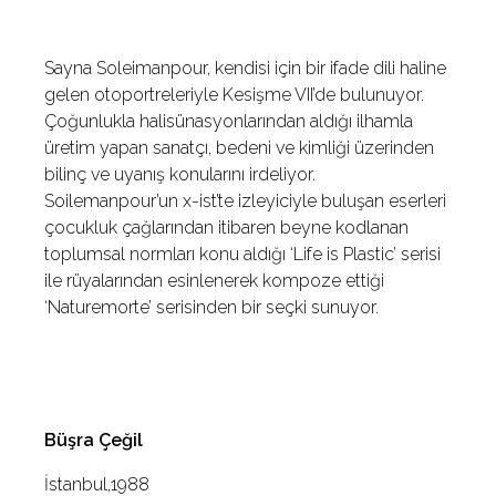
Sayna Soleimanpour, kendisi için bir ifade dili haline
gelen otoportreleriyle Kesişme VII’de bulunuyor.
Çoğunlukla halisünasyonlarından aldığı ilhamla
üretim yapan sanatçı, bedeni ve kimliği üzerinden
bilinç ve uyanış konularını irdeliyor.
Soilemanpour’un x-ist’te izleyiciyle buluşan eserleri
çocukluk çağlarından itibaren beyne kodlanan
toplumsal normları konu aldığı ‘Life is Plastic’ serisi
ile rüyalarından esinlenerek kompoze ettiği
‘Naturemorte’ serisinden bir seçki sunuyor.
Büşra Çeğil
İstanbul,1988