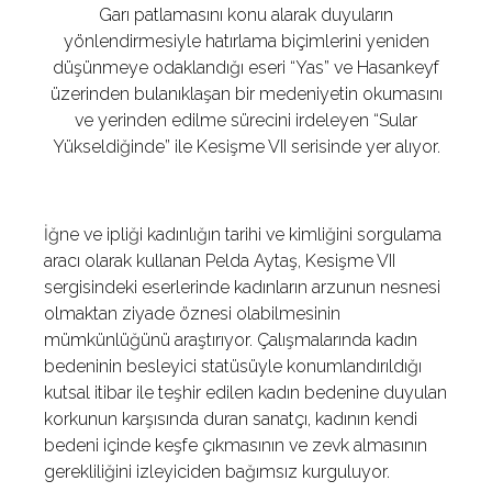
Garı patlamasını konu alarak duyuların
yönlendirmesiyle hatırlama biçimlerini yeniden
düşünmeye odaklandığı eseri “Yas” ve Hasankeyf
üzerinden bulanıklaşan bir medeniyetin okumasını
ve yerinden edilme sürecini irdeleyen “Sular
Yükseldiğinde” ile Kesişme VII serisinde yer alıyor.
İğne ve ipliği kadınlığın tarihi ve kimliğini sorgulama
aracı olarak kullanan Pelda Aytaş, Kesişme VII
sergisindeki eserlerinde kadınların arzunun nesnesi
olmaktan ziyade öznesi olabilmesinin
mümkünlüğünü araştırıyor. Çalışmalarında kadın
bedeninin besleyici statüsüyle konumlandırıldığı
kutsal itibar ile teşhir edilen kadın bedenine duyulan
korkunun karşısında duran sanatçı, kadının kendi
bedeni içinde keşfe çıkmasının ve zevk almasının
gerekliliğini izleyiciden bağımsız kurguluyor.