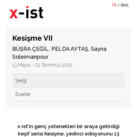
TR
/
ENG
Kesişme VII
BÜŞRA ÇEĞİL, PELDA AYTAŞ, Sayna
Soleimanpour
13 Mayıs - 02 Temmuz 2022
Sergi
Eserler
x
-ist’in genç yetenekleri bir araya getirdiği
keşif serisi Kesişme, yedinci edisyonunu 13